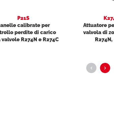
P21S
K27
anelle calibrate per
Attuatore p
trollo perdite di carico
valvola di zo
a valvole R274N e R274C
R274N,