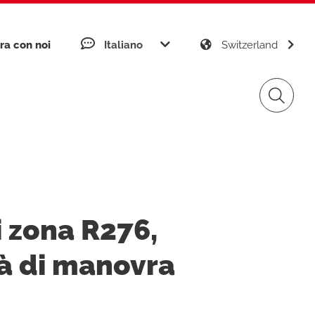
Italiano
ra con noi
Switzerland
nibilità
omini APP Connect
Gas Distribution
 zona R276,
ficazioni aziendali
omini APP K-DOMO
gement
Renewable Sources
tà di manovra
tti realizzati