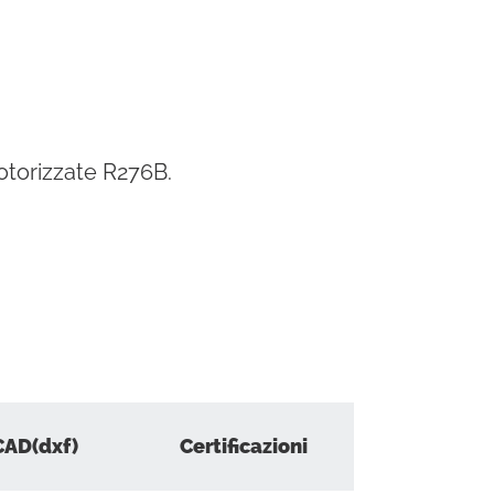
motorizzate R276B.
CAD(dxf)
Certificazioni