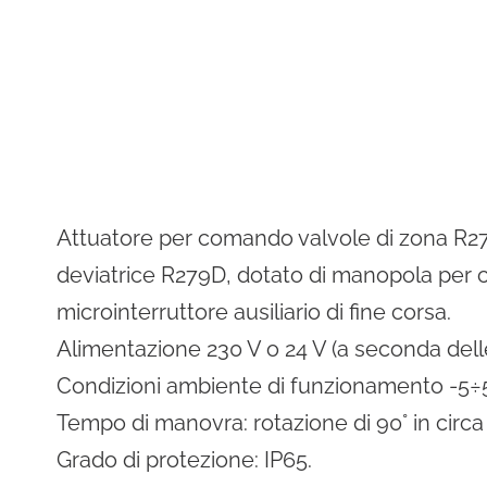
Residential Plus
Radiant Syst
31 e codice etico
i APP Catalog
Total Commercial
Water Mana
Attuatore per comando valvole di zona R27
deviatrice R279D, dotato di manopola pe
microinterruttore ausiliario di fine corsa.
Alimentazione 230 V o 24 V (a seconda delle
Condizioni ambiente di funzionamento -5÷5
Tempo di manovra: rotazione di 90° in circa
Grado di protezione: IP65.