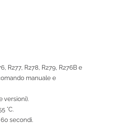
ems
Hydrogen Systems
gement
Fire Protection
6, R277, R278, R279, R276B e
r comando manuale e
 versioni).
5 °C.
 60 secondi.