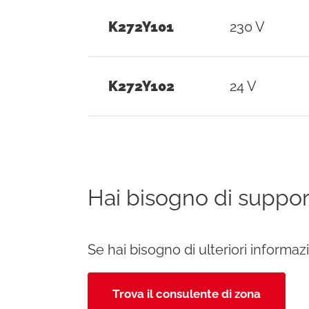
K272Y101
230 V
K272Y102
24 V
Hai bisogno di suppor
Se hai bisogno di ulteriori informa
Trova il consulente di zona