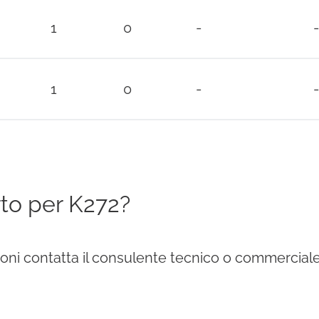
1
0
-
-
1
0
-
-
to per K272?
zioni contatta il consulente tecnico o commerciale