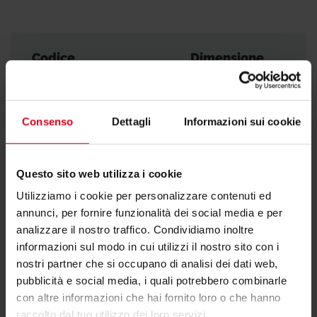
Codice
Dimensione
KD201Y001
-
Consenso
Dettagli
Informazioni sui cookie
Questo sito web utilizza i cookie
Utilizziamo i cookie per personalizzare contenuti ed
annunci, per fornire funzionalità dei social media e per
Hai bisogno di supporto per KD201?
analizzare il nostro traffico. Condividiamo inoltre
informazioni sul modo in cui utilizzi il nostro sito con i
nostri partner che si occupano di analisi dei dati web,
Se hai bisogno di ulteriori informazioni contatta il
pubblicità e social media, i quali potrebbero combinarle
consulente tecnico o commerciale di zona.
con altre informazioni che hai fornito loro o che hanno
raccolto dal tuo utilizzo dei loro servizi.