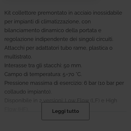
Kit collettore premontato in acciaio inossidabile
per impianti di climatizzazione, con
bilanciamento dinamico della portata e
regolazione indipendente dei singoli circuiti.
Attacchi per adattatori tubo rame, plastica o
multistrato.
Interasse tra gli stacchi: 50 mm.
Campo di temperatura: 5÷70 °C.
Pressione massima di esercizio: 6 bar (10 bar per
collaudo impianto).
Disponibile in 2 versioni: Low Flow (LF) e High
Flow (HF).
Leggi tutto
Campo di regolazione della portata sul singolo
circuito: 20÷160 l/h (LF); 10÷250 l/h (HF).