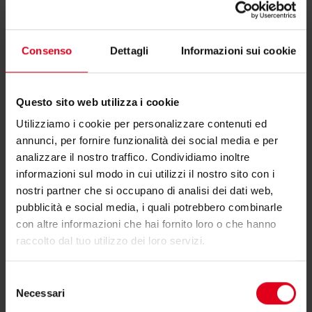
R730GAX004
G 3/4"F
Consenso
Dettagli
Informazioni sui cookie
Questo sito web utilizza i cookie
R730GAX005
G 1"F
Utilizziamo i cookie per personalizzare contenuti ed
annunci, per fornire funzionalità dei social media e per
analizzare il nostro traffico. Condividiamo inoltre
R730GAX006
G 1-1/4"F
informazioni sul modo in cui utilizzi il nostro sito con i
nostri partner che si occupano di analisi dei dati web,
pubblicità e social media, i quali potrebbero combinarle
con altre informazioni che hai fornito loro o che hanno
R730GAX007
G 1-1/2"F
raccolto dal tuo utilizzo dei loro servizi.
Selezione
R730GAX008
G 2"F
Necessari
del