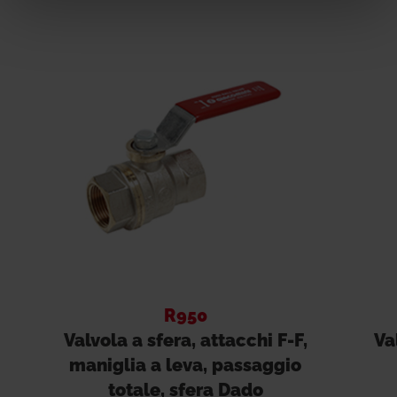
R950
Valvola a sfera, attacchi F-F,
Va
maniglia a leva, passaggio
totale, sfera Dado