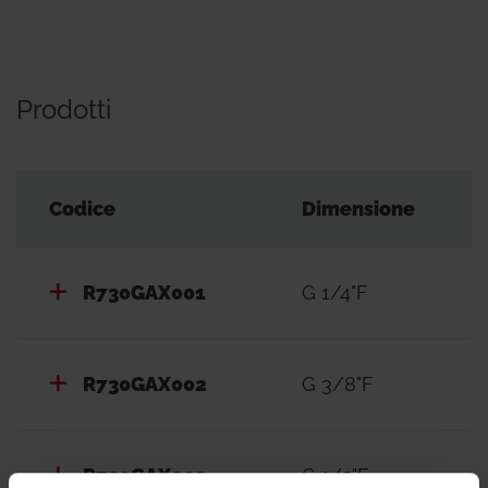
Prodotti
Codice
Dimensione
R730GAX001
G 1/4"F
R730GAX002
G 3/8"F
R730GAX003
G 1/2"F