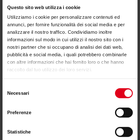
Questo sito web utilizza i cookie
RM102Y209
26 x 3
Utilizziamo i cookie per personalizzare contenuti ed
annunci, per fornire funzionalità dei social media e per
analizzare il nostro traffico. Condividiamo inoltre
informazioni sul modo in cui utilizzi il nostro sito con i
RM102Y211
32 x 3
nostri partner che si occupano di analisi dei dati web,
pubblicità e social media, i quali potrebbero combinarle
con altre informazioni che hai fornito loro o che hanno
raccolto dal tuo utilizzo dei loro servizi.
Selezione
Hai bisogno di supporto per RM102-
Necessari
del
G?
consenso
Preferenze
Se hai bisogno di ulteriori informazioni contatta il
consulente tecnico o commerciale di zona.
Statistiche