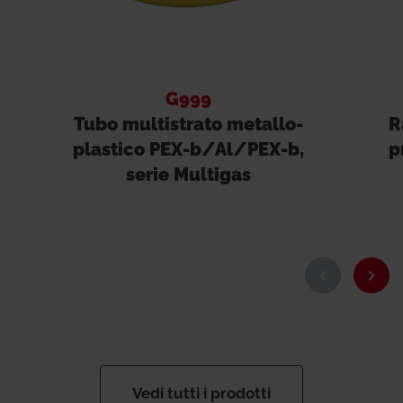
G999
Tubo multistrato metallo-
R
plastico PEX-b/Al/PEX-b,
p
serie Multigas
Vedi tutti i prodotti