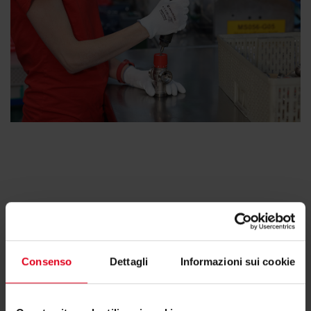
Approfondisci le nostre soluzioni
distintive
Consenso
Dettagli
Informazioni sui cookie