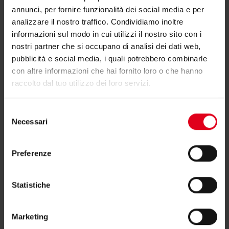
annunci, per fornire funzionalità dei social media e per
riscaldamento centralizzato senza additivi;
analizzare il nostro traffico. Condividiamo inoltre
acqua di sciacquatura di piatti e di utensili
informazioni sul modo in cui utilizzi il nostro sito con i
per la cottura; acqua della vaschetta del WC.
nostri partner che si occupano di analisi dei dati web,
pubblicità e social media, i quali potrebbero combinarle
Categoria 4: Fluido che presenta un rischio
con altre informazioni che hai fornito loro o che hanno
per la salute dovuto alla presenza di una o
raccolto dal tuo utilizzo dei loro servizi.
più “sostanze tossiche” o “molto tossiche” o
Selezione
una o più sostanze radioattive, mutagene o
Necessari
del
cancerogene. Esempi: acqua addolcita non
consenso
destinata al consumo umano; acqua +
Preferenze
anticorrosivo non destinata al consumo
umano; acqua + antigelo; acqua + alghicida.
Statistiche
Categoria 5: Fluido che presenta un serio
rischio per la salute dovuto alla presenza di
Marketing
elementi microbiologici o virali. Esempi: