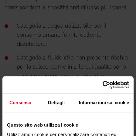
corrispondenti dispositivi anti riflusso più idonei.
Categoria 1: acqua utilizzabile per il
consumo umano fornita dall’ente
distributore.
Categoria 2: fluido che non presenta rischio
per la salute, come in 1, le cui qualità sono
state compromesse a seguito di una
modifica nella temperatura, sapore, odore
od aspetto. Esempi: acqua sanitaria calda;
acqua stagnante.
Consenso
Dettagli
Informazioni sui cookie
Categoria 3: Fluido che presenta un certo
Questo sito web utilizza i cookie
rischio per la salute dovuto alla presenza di
sostanze nocive. Esempi: acqua del
Utilizziamo i cookie per personalizzare contenuti ed