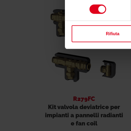
consenso
Rifiuta
R279FC
Kit valvola deviatrice per
impianti a pannelli radianti
e fan coil