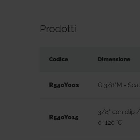
Prodotti
Codice
Dimensione
R540Y002
G 3/8"M - Sca
3/8" con clip 
R540Y015
0÷120 °C