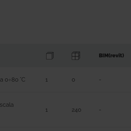
BIM(revit)
la 0÷80 °C
1
0
-
/scala
1
240
-