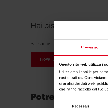
Hai bisogno di suppo
Se hai bisogno di ulteriori informa
Consenso
Trova il consulente di zona
Questo sito web utilizza i c
Utilizziamo i cookie per perso
nostro traffico. Condividiamo 
di analisi dei dati web, pubbl
che hanno raccolto dal tuo uti
Potrebbero inter
Selezione
Necessari
del