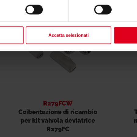
Accetta selezionati
R279FCW
Coibentazione di ricambio
per kit valvola deviatrice
R279FC