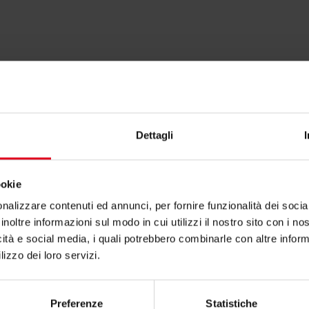
rto per R540?
zioni contatta il consulente tecnico o commerciale
Dettagli
ookie
nalizzare contenuti ed annunci, per fornire funzionalità dei socia
inoltre informazioni sul modo in cui utilizzi il nostro sito con i n
icità e social media, i quali potrebbero combinarle con altre inform
lizzo dei loro servizi.
essarti anche
Preferenze
Statistiche