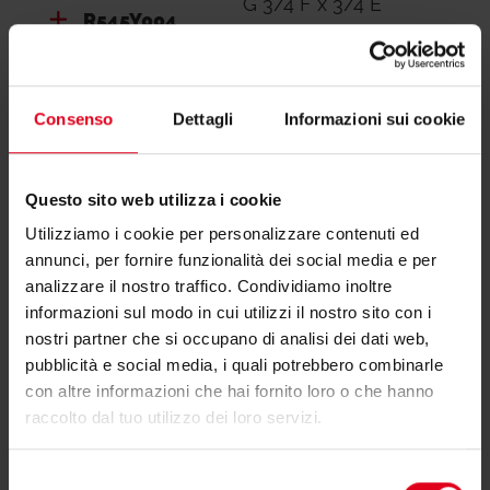
G 3/4"F x 3/4"E
R545Y004
/Interasse 40 mm
Consenso
Dettagli
Informazioni sui cookie
Questo sito web utilizza i cookie
Hai bisogno di supporto per R545?
Utilizziamo i cookie per personalizzare contenuti ed
annunci, per fornire funzionalità dei social media e per
Se hai bisogno di ulteriori informazioni contatta il
analizzare il nostro traffico. Condividiamo inoltre
informazioni sul modo in cui utilizzi il nostro sito con i
consulente tecnico o commerciale di zona.
nostri partner che si occupano di analisi dei dati web,
pubblicità e social media, i quali potrebbero combinarle
Trova il consulente di zona
con altre informazioni che hai fornito loro o che hanno
raccolto dal tuo utilizzo dei loro servizi.
Selezione