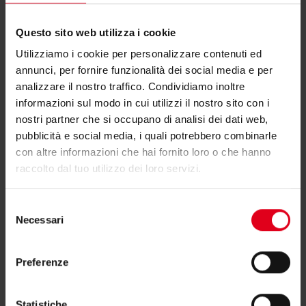
Limitazione di sicurezza: taratura di fabbrica 100
TERMOSTATO A CONTATTO
°C.
Questo sito web utilizza i cookie
Temperatura massima testa: 80 °C.
Utilizziamo i cookie per personalizzare contenuti ed
Temperatura massima bulbo: 125 °C.
annunci, per fornire funzionalità dei social media e per
Codice
Dimensione
Grado di protezione IP40, classe di isolamento I.
analizzare il nostro traffico. Condividiamo inoltre
informazioni sul modo in cui utilizzi il nostro sito con i
Conformità alle norme EN 60730-1, EN 60730-2-
nostri partner che si occupano di analisi dei dati web,
K373Y013
-
9.
pubblicità e social media, i quali potrebbero combinarle
Conformità alle direttive 2014/35/UE (bassa
con altre informazioni che hai fornito loro o che hanno
tensione), 2014/30/UE (compatibilità
raccolto dal tuo utilizzo dei loro servizi.
elettromagnetica).
Selezione
Conforme alla direttiva “PED" 2014/68/UE.
Necessari
del
Hai bisogno di supporto per K373I?
consenso
K373Y013: termostato a contatto per regolazione
Preferenze
temperatura.
Se hai bisogno di ulteriori informazioni contatta il
Regolazione temperatura: 20÷90 °C.
consulente tecnico o commerciale di zona.
Statistiche