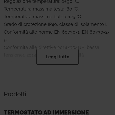
Regolazione temperatura: 0÷90 °C.
Temperatura massima testa: 80 °C.
Temperatura massima bulbo: 125 °C
Grado di protezione IP40, classe di isolamento I.
Conformità alle norme EN 60730-1, EN 60730-2-
9.
Conformità alle direttive 2014/35/UE (bassa
tensione), 2014/30/UE (compatibilità
Leggi tutto
elettromagnetica).
Conforme alla direttiva “PED" 2014/68/UE.
K373Y022: regolazione temperatura e limitazione
Prodotti
di sicurezza a riarmo manuale.
Pressione massima di esercizio: 10 bar.
Regolazione temperatura: 0÷90 °C.
TERMOSTATO AD IMMERSIONE