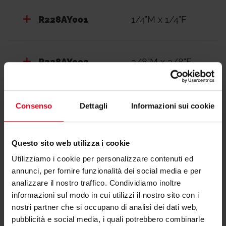
R228AY001
1/4"M x 1/4"F
R228AY002
3/8"M x 3/8"F
R228AY003
1/2"M x 1/2"F
Consenso
Dettagli
Informazioni sui cookie
Questo sito web utilizza i cookie
Utilizziamo i cookie per personalizzare contenuti ed
annunci, per fornire funzionalità dei social media e per
Hai bisogno di supporto per R228A?
analizzare il nostro traffico. Condividiamo inoltre
informazioni sul modo in cui utilizzi il nostro sito con i
nostri partner che si occupano di analisi dei dati web,
Se hai bisogno di ulteriori informazioni contatta il
pubblicità e social media, i quali potrebbero combinarle